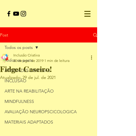
Post
Todos os posts
Inclusão Criativa
Todos os posts
20 de ago. de 2019
1 min de leitura
Fidget Caseiro!
ATIVIDADES CRIATIVAS
Atualizado:
29 de jul. de 2021
INCLUSÃO
ARTE NA REABILITAÇÃO
MINDFULNESS
AVALIAÇÃO NEUROPSCICOLOGICA
MATERIAIS ADAPTADOS