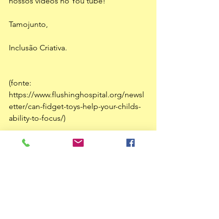
nossos vídeos no You tube!
Tamojunto,
Inclusão Criativa.
(fonte: 
https://www.flushinghospital.org/newsl
etter/can-fidget-toys-help-your-childs-
ability-to-focus/)
fidget