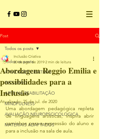
Post
Todos os posts
Inclusão Criativa
Todos os posts
20 de ago. de 2019
2 min de leitura
Abordagem Reggio Emilia e
ATIVIDADES CRIATIVAS
possibilidades para a
INCLUSÃO
Inclusão
ARTE NA REABILITAÇÃO
Atualizado:
25 de jul. de 2020
MINDFULNESS
Uma abordagem pedagógica repleta 
AVALIAÇÃO NEUROPSCICOLOGICA
de linguagens artísticas, inspira abrir 
caminhos para a expressão do aluno e 
MATERIAIS ADAPTADOS
para a inclusão na sala de aula.